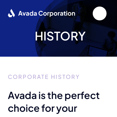
Skip
to
content
HISTORY
CORPORATE HISTORY
Avada is the perfect
choice for your