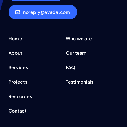
noreply@avada.com
Home
Who we are
About
Our team
Services
FAQ
Projects
Testimonials
Resources
Contact